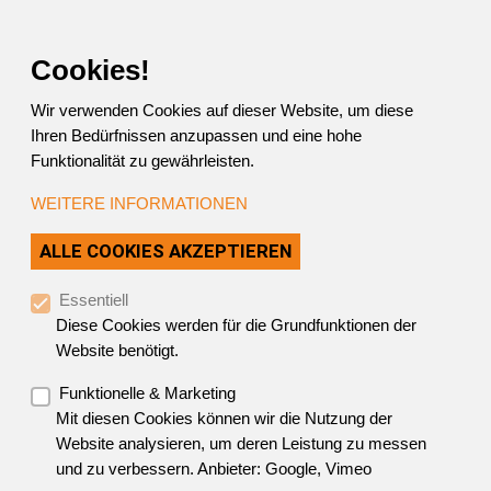
Skip Links
Skip to Content
Skip to Mobile Navigation
Skip to Website Search
Cookies!
Wir verwenden Cookies auf dieser Website, um diese
Ihren Bedürfnissen anzupassen und eine hohe
Funktionalität zu gewährleisten.
WEITERE INFORMATIONEN
Herzlich Willkommen im
ZUSTIMMUNG ZURÜC
ALLE COOKIES AKZEPTIEREN
Userbereich
Essentiell
von Ergotherapie Austria!
Diese Cookies werden für die Grundfunktionen der
Website benötigt.
Funktionelle & Marketing
Bitte
loggen Sie sich
zur Anmeldung im
Mit diesen Cookies können wir die Nutzung der
Benutzerportal (Userbereich)
ein
, wenn
Website analysieren, um deren Leistung zu messen
und zu verbessern. Anbieter: Google, Vimeo
Sie ein
Mitglied
von Ergotherapie