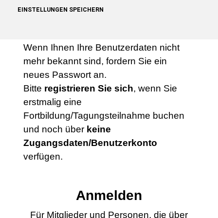
Austria sind (oder schon einmal waren)
EINSTELLUNGEN SPEICHERN
und bereits über einen
Benutzernamen
und Passwort verfügen
.
Wenn Ihnen Ihre Benutzerdaten nicht
mehr bekannt sind, fordern Sie ein
neues Passwort an.
Bitte
registrieren Sie sich
, wenn Sie
erstmalig eine
Fortbildung/Tagungsteilnahme buchen
und noch über
keine
Zugangsdaten/Benutzerkonto
verfügen.
Anmelden
Für Mitglieder und Personen, die über